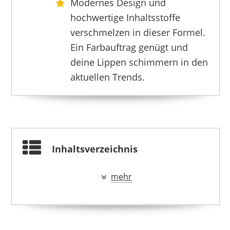
Modernes Design und
OULAC
7,99 €
6,79 €
*
hochwertige Inhaltsstoffe
verschmelzen in dieser Formel.
Ein Farbauftrag genügt und
deine Lippen schimmern in den
aktuellen Trends.
Inhaltsverzeichnis
mehr
HOPHAT
5,99 €
*