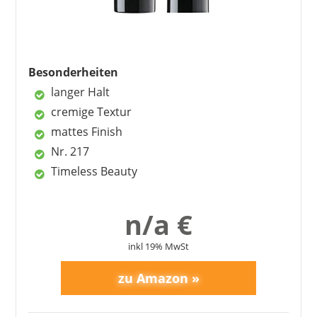
Nachteile
MISSLYN
9,99 €
*
Haltbarkeit begrenzt
Besonderheiten
langer Halt
cremige Textur
mattes Finish
Nr. 217
Timeless Beauty
n/a €
inkl 19% MwSt
MAX FACTOR
11,95 €
*