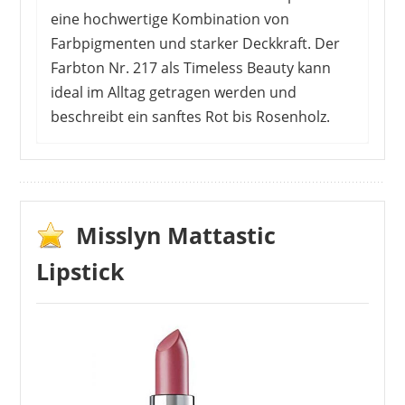
eine hochwertige Kombination von
Farbpigmenten und starker Deckkraft. Der
Farbton Nr. 217 als Timeless Beauty kann
ideal im Alltag getragen werden und
beschreibt ein sanftes Rot bis Rosenholz.
Von den Kunden regnet es positive
Bewertungen. Der Lippenstift hat nicht nur
eine schöne Farbe, er hinterlässt einen
angenehmen matten Look. Er beschwert die
Misslyn Mattastic
Lippen nicht und trocknet auch nicht aus.
Lipstick
Zudem kannst du dich auf eine lange
Haltbarkeit verlassen. Nur sehr fettige und
ölige Speisen setzen der Formel etwas zu.
Hier muss der Lippenstift vielleicht
nachgezogen werden.