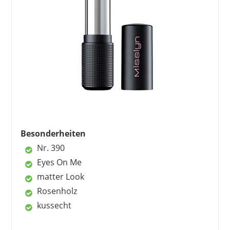
Vorteile
pflegt die Lippen
hohe Pigmentierung
matter Look
langer Halt
ebenmäßiger Auftrag
Nachteile
verblasst nach fettigem Essen
Besonderheiten
Nr. 390
Eyes On Me
matter Look
Rosenholz
kussecht