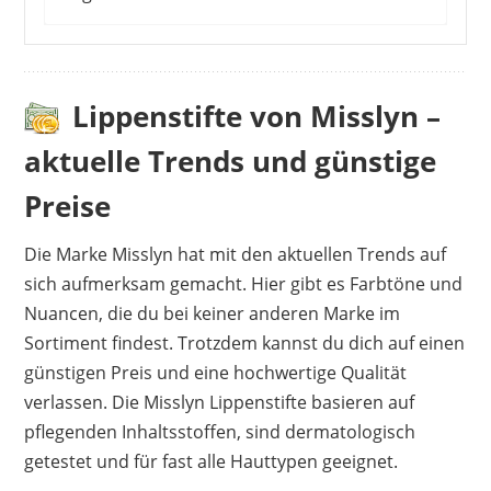
Dieses Gloss verwöhnt deine Sinne. Die
Kunden loben den süßlichen Duft und die
zarte Farbe. Die pflegenden Inhaltsstoffe
Lippenstifte von Misslyn –
legen sich sanft auf deine Haut und
aktuelle Trends und günstige
regenerieren sogar brüchige oder trockene
Stellen. Natürlich klebt das Lipgloss anfangs
Preise
etwas. Du musst den Auftrag zunächst
trocknen lassen. Auch die Haltbarkeit ist
Die Marke Misslyn hat mit den aktuellen Trends auf
eingeschränkt, sodass du den Lipgloss im
sich aufmerksam gemacht. Hier gibt es Farbtöne und
Alltag mehrfach nachziehen musst.
Nuancen, die du bei keiner anderen Marke im
Sortiment findest. Trotzdem kannst du dich auf einen
Vorteile
günstigen Preis und eine hochwertige Qualität
süßlicher Duft
verlassen. Die Misslyn Lippenstifte basieren auf
flüssige Konsistenz
pflegenden Inhaltsstoffen, sind dermatologisch
leichter Auftrag
getestet und für fast alle Hauttypen geeignet.
weicher Applikator