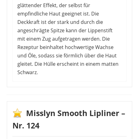
glättender Effekt, der selbst für
empfindliche Haut geeignet ist. Die
Deckkraft ist der stark und durch die
angeschrägte Spitze kann der Lippenstift
mit einem Zug aufgetragen werden. Die
Rezeptur beinhaltet hochwertige Wachse
und Öle, sodass sie förmlich über die Haut
gleitet. Die Hülle erscheint in einem matten
Schwarz.
Die Kunden sind sehr zufrieden mit dem
Lippenstift und der Farbe. Viele Nuancen
der Palette werden so von anderen
Herstellern nicht angeboten. Daher sind
Misslyn Smooth Lipliner –
viele Kunden glücklich, den passenden
Nr. 124
Farbton gefunden zu haben. Der Matt-Look
wirkt allerdings nicht ganz so matt, wie es