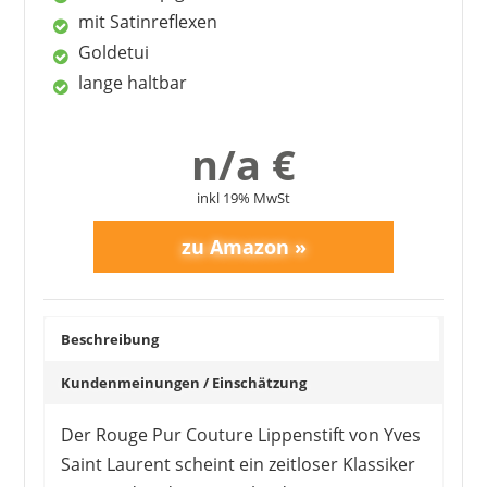
hoher Preis
mit Satinreflexen
teilweise zu glossy
Goldetui
lange haltbar
n/a €
inkl 19% MwSt
Beschreibung
Kundenmeinungen / Einschätzung
Der Rouge Pur Couture Lippenstift von Yves
Saint Laurent scheint ein zeitloser Klassiker