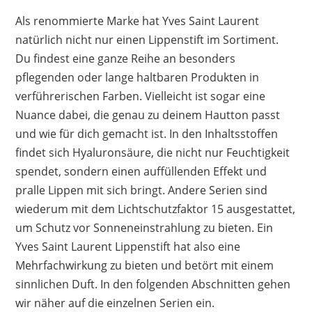
hochwertige Qualität
Als renommierte Marke hat Yves Saint Laurent
spendet Feuchtigkeit
natürlich nicht nur einen Lippenstift im Sortiment.
verschmiert nicht
Du findest eine ganze Reihe an besonders
angenehm zu tragen
pflegenden oder lange haltbaren Produkten in
gute Haltbarkeit
verführerischen Farben. Vielleicht ist sogar eine
Nuance dabei, die genau zu deinem Hautton passt
Nachteile
und wie für dich gemacht ist. In den Inhaltsstoffen
teuer
findet sich Hyaluronsäure, die nicht nur Feuchtigkeit
spendet, sondern einen auffüllenden Effekt und
pralle Lippen mit sich bringt. Andere Serien sind
wiederum mit dem Lichtschutzfaktor 15 ausgestattet,
um Schutz vor Sonneneinstrahlung zu bieten. Ein
Yves Saint Laurent Lippenstift hat also eine
Mehrfachwirkung zu bieten und betört mit einem
sinnlichen Duft. In den folgenden Abschnitten gehen
wir näher auf die einzelnen Serien ein.