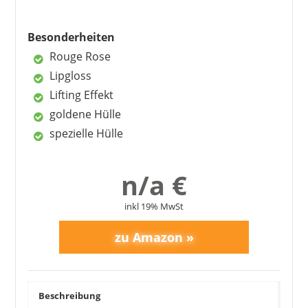
Besonderheiten
Nachteile
Rouge Rose
teuer im Preis
Lipgloss
sehr schimmernd
Lifting Effekt
goldene Hülle
spezielle Hülle
n/a €
inkl 19% MwSt
Beschreibung