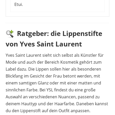
Etui.
Die positiven Bewertungen der Kunden
sprechen für sich. Der Lippenstift besitzt
eine angenehme Konsistent und ermöglicht
Ratgeber: die Lippenstifte
eine genaue Farbwiedergabe. Er kann
von Yves Saint Laurent
einfach aufgetragen werden und pflegt die
Lippen zusätzlich. Dadurch wirken sie voller
Yves Saint Laurent sieht sich selbst als Künstler für
und frischer. Natürlich musst du auch hier
Mode und auch der Bereich Kosmetik gehört zum
mit einem hohen Preis rechnen. Dafür
Label dazu. Die Lippen sollen hier als besonderen
kannst du dich auf eine gute Haltbarkeit
Blickfang im Gesicht der Frau betont werden, mit
verlassen. Die Lippen sehen voluminöser
einem samtigen Glanz oder mit einer matten und
und schöner aus. Dank der Konsistenz
sinnlichen Farbe. Bei YSL findest du eine große
verläuft oder verschmiert nichts. Das Finish
Auswahl an verschiedenen Nuancen, passend zu
ist seidig mit einem leichten Glanz.
deinem Hauttyp und der Haarfarbe. Daneben kannst
Vorteile
du den Lippenstift auf dein Outfit anpassen.