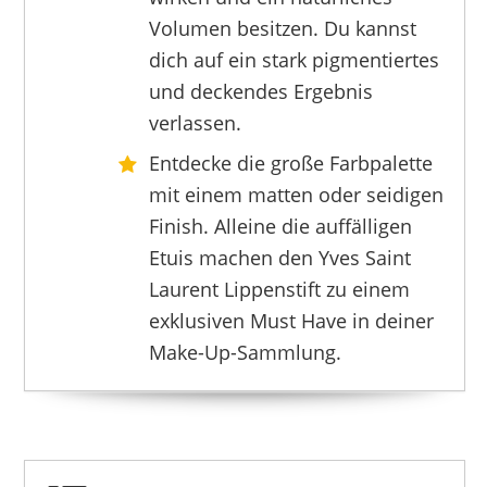
YVES SAINT LAURENT
Volumen besitzen. Du kannst
46,41 €
*
dich auf ein stark pigmentiertes
und deckendes Ergebnis
verlassen.
Entdecke die große Farbpalette
mit einem matten oder seidigen
Finish. Alleine die auffälligen
Etuis machen den Yves Saint
Laurent Lippenstift zu einem
exklusiven Must Have in deiner
Make-Up-Sammlung.
YVES SAINT LAURENT
42,67 €
*