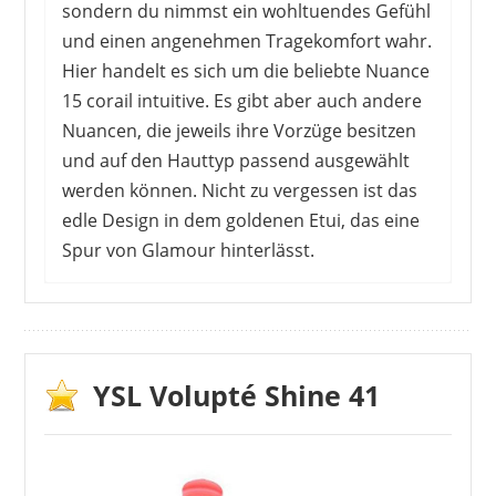
sondern du nimmst ein wohltuendes Gefühl
und einen angenehmen Tragekomfort wahr.
Hier handelt es sich um die beliebte Nuance
YVES SAINT LAURENT
15 corail intuitive. Es gibt aber auch andere
44,77 €
*
Nuancen, die jeweils ihre Vorzüge besitzen
und auf den Hauttyp passend ausgewählt
werden können. Nicht zu vergessen ist das
edle Design in dem goldenen Etui, das eine
Spur von Glamour hinterlässt.
Die Kunden mögen das schimmernde
Finish. Dabei handelt es sich eher um einen
dezenten Glanz, der die ausgewählte Farbe
noch unterstützt. Einige Kunden würden
YSL Volupté Shine 41
das Produkt eher als Lipgloss bezeichnen,
da der Glanz auch gewöhnungsbedürftig
sein kann. Dafür hält der Lippenstift hält gut