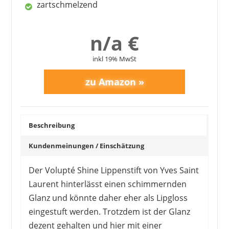
zartschmelzend
n/a €
1
2
3
4
5
6
7
8
>
inkl 19% MwSt
Beschreibung
Kundenmeinungen / Einschätzung
Der Volupté Shine Lippenstift von Yves Saint
Laurent hinterlässt einen schimmernden
Glanz und könnte daher eher als Lipgloss
eingestuft werden. Trotzdem ist der Glanz
dezent gehalten und hier mit einer