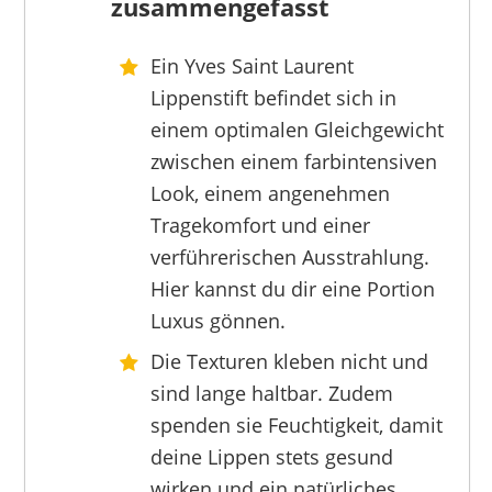
zusammengefasst
Ein Yves Saint Laurent
YVES SAINT LAURENT
Lippenstift befindet sich in
34,50 €
*
einem optimalen Gleichgewicht
zwischen einem farbintensiven
Look, einem angenehmen
Tragekomfort und einer
verführerischen Ausstrahlung.
Hier kannst du dir eine Portion
Luxus gönnen.
Die Texturen kleben nicht und
sind lange haltbar. Zudem
spenden sie Feuchtigkeit, damit
deine Lippen stets gesund
wirken und ein natürliches