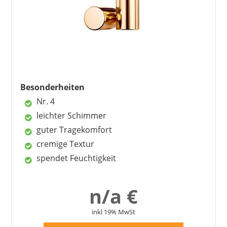
Vorteile
goldene Hülle
hochwertige Qualität
schöne Farben
samtiges Finish
Besonderheiten
angenehme Deckkraft
Nr. 4
leichter Schimmer
Nachteile
guter Tragekomfort
relativ teuer
cremige Textur
spendet Feuchtigkeit
n/a €
inkl 19% MwSt