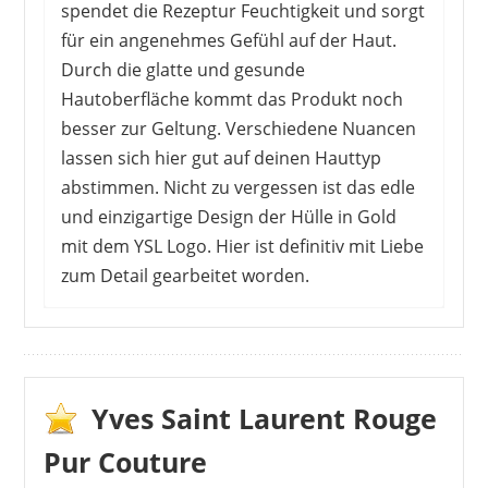
spendet die Rezeptur Feuchtigkeit und sorgt
für ein angenehmes Gefühl auf der Haut.
Durch die glatte und gesunde
Hautoberfläche kommt das Produkt noch
besser zur Geltung. Verschiedene Nuancen
lassen sich hier gut auf deinen Hauttyp
abstimmen. Nicht zu vergessen ist das edle
und einzigartige Design der Hülle in Gold
mit dem YSL Logo. Hier ist definitiv mit Liebe
zum Detail gearbeitet worden.
Von den Kunden gibt es viele gute
Bewertungen. Diese betreffen natürlich die
hochwertige Qualität und die gute
Verarbeitung des Lippenstifts. Der
Yves Saint Laurent Rouge
schimmernde Effekt kann manchmal
Pur Couture
gewöhnungsbedürftig sein. Wer Lipgloss