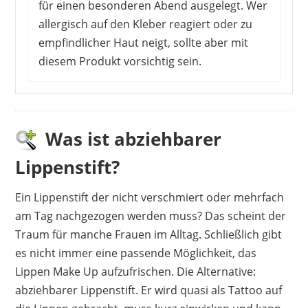
für einen besonderen Abend ausgelegt. Wer
allergisch auf den Kleber reagiert oder zu
empfindlicher Haut neigt, sollte aber mit
diesem Produkt vorsichtig sein.
Von den Kunden gibt es noch nicht viele
Meinungen zu diesem Produkt. Es handelt
sich auf jeden Fall um zufällige Muster und
Was ist abziehbarer
Farben, die nicht vorher ausgewählt werden
Lippenstift?
können. Außerdem erfordert die
Anwendung etwas Übung.
Ein Lippenstift der nicht verschmiert oder mehrfach
Vorteile
am Tag nachgezogen werden muss? Das scheint der
Traum für manche Frauen im Alltag. Schließlich gibt
coole Designs
es nicht immer eine passende Möglichkeit, das
lange Haltbarkeit
Lippen Make Up aufzufrischen. Die Alternative:
sehr auffällig
abziehbarer Lippenstift. Er wird quasi als Tattoo auf