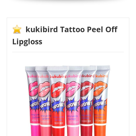
kukibird Tattoo Peel Off
Lipgloss
PETANSY
2,89 €
*