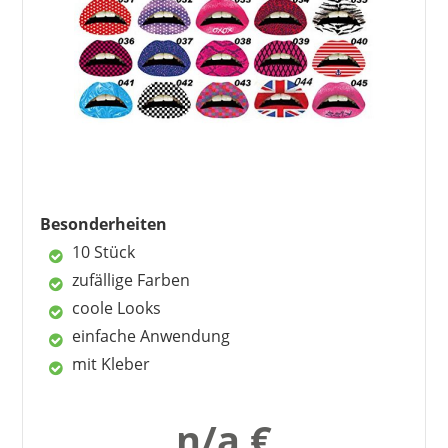
schöner Rotton
wasserfest
lange Haltbarkeit
trocknet schnell
pflegende Inhaltsstoffe
Nachteile
Anwendung braucht Übung
Besonderheiten
Roll-On nicht so praktisch
10 Stück
zufällige Farben
coole Looks
einfache Anwendung
mit Kleber
n/a €