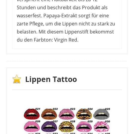
Stunden und beschreibt das Produkt als
wasserfest. Papaya-Extrakt sorgt für eine
zarte Pflege, um die Lippen nicht zu stark zu
belasten. Mit diesem Lippenstift bekommst
du den Farbton: Virgin Red.
Die Kunden weisen in ihren Bewertungen
darauf hin, dass der Lippenstift wirklich
exakt aufgebracht werden muss. Das Roll-
On-System ist dabei etwas schwierig und
Lippen Tattoo
kann schmale Konturen nicht sauber
nachziehen. Dafür dauert das Trocknen
recht schnell. Beim Abziehen ist dann
Fingerspitzengefühl gefragt. Dafür
überzeugt die Haltbarkeit der Farbe.
Vorteile