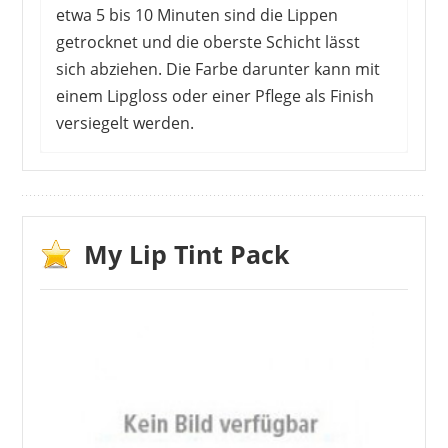
etwa 5 bis 10 Minuten sind die Lippen
getrocknet und die oberste Schicht lässt
sich abziehen. Die Farbe darunter kann mit
einem Lipgloss oder einer Pflege als Finish
versiegelt werden.
HOPHAT
5,99 €
*
Die Kunden beschreiben einen guten Halt.
Damit bleibt das Produkt länger auf den
Lippen, als normaler Lippenstift. Belastung
gibt es durch sehr öliges Essen oder
My Lip Tint Pack
Wasser, wobei der Hersteller wisch- und
wasserfest in der Beschreibung angegeben
hat. Manche Kunden nutzen das Produkt
auf Veranstaltungen, bei denen der
Lippenstift nicht immer nachgezogen
werden kann. In einigen Rezensionen wird
das Produkt als sehr unangenehm