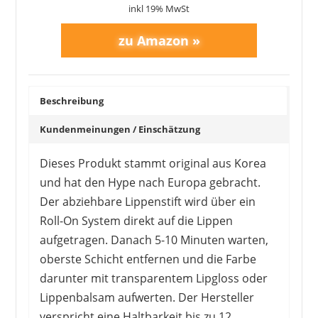
inkl 19% MwSt
1
2
3
4
5
6
7
8
9
10
>
Beschreibung
Kundenmeinungen / Einschätzung
Dieses Produkt stammt original aus Korea
und hat den Hype nach Europa gebracht.
Der abziehbare Lippenstift wird über ein
Roll-On System direkt auf die Lippen
aufgetragen. Danach 5-10 Minuten warten,
oberste Schicht entfernen und die Farbe
darunter mit transparentem Lipgloss oder
Lippenbalsam aufwerten. Der Hersteller
verspricht eine Haltbarkeit bis zu 12