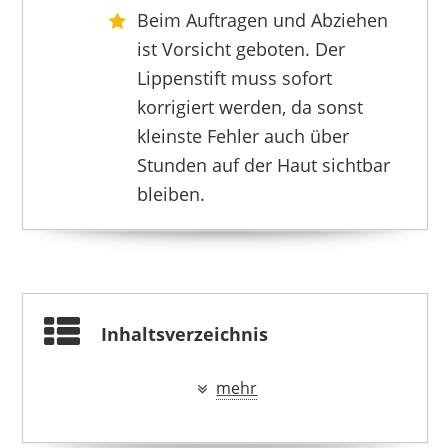
Beim Auftragen und Abziehen
ist Vorsicht geboten. Der
KTOULER
8,99 €
*
Lippenstift muss sofort
korrigiert werden, da sonst
kleinste Fehler auch über
Stunden auf der Haut sichtbar
bleiben.
Inhaltsverzeichnis
mehr
ERINDE
6,99 €
*